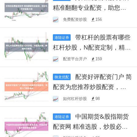
精准翻翻专业配资，助您杠
杆炒股赚大钱
免费配资炒股
156
带杠杆的股票有哪些
港陆证券
杠杆炒股，N配资定制，精准
助力赚钱
配资平台开户
159
配资好评配资门户 简
御龙优配
配资为您推荐炒股配资，快
速入门轻松盈利
如何杠杆炒股
98
中国期货&股指期货
港陆证券
配资网 精准选股，炒股必
备：股牛网炒股配资推荐