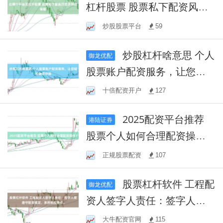
杠杆股票 股票私下配资风险
及预防策略
炒股股票平台
59
炒股杠杆啥意思 个人
御龙优配
股票账户配资服务，让您轻
松融资炒股
十倍配资开户
127
2025配资平台推荐
港陆证券
股票个人如何合理配资操
作？
正规股票配资
107
股票杠杆软件 工程配
御龙优配
资人签字人责任：签字人需
遵守配资规定，承担相应责
大牛配资官网
115