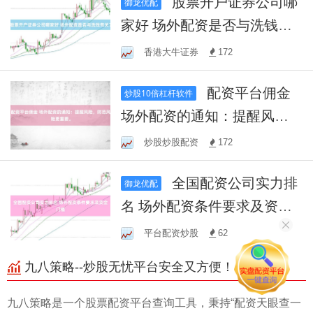
股票开户证券公司哪
御龙优配
家好 场外配资是否与洗钱有
关？
香港大牛证券
172
配资平台佣金
炒股10倍杠杆软件
场外配资的通知：提醒风
险，防范风险更重要。
炒股炒股配资
172
全国配资公司实力排
御龙优配
名 场外配资条件要求及资金
门槛
平台配资炒股
62
九八策略--炒股无忧平台安全又方便！
九八策略是一个股票配资平台查询工具，秉持“配资天眼查一