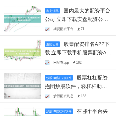
国内最大的配资平台
御龙优配
公司 立即下载实盘配资公司A
PP，轻松提升投资水平!
期货配资平台
71
股票配资排名APP下
港陆证券
载 立即下载手机股票配资AP
P，轻松投资赚钱
网配查app
162
股票杠杠配资
炒股10倍杠杆软件
抱团炒股软件，轻杠杆助你
翻倍盈利
炒股配资利息
188
在哪个平台买
炒股10倍杠杆软件