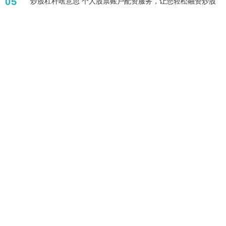
05
炒股杠杆啥意思 个人股票账户配资服务，让您轻松融资炒股
标签列表
外汇配资合法吗
期货开户配资
在哪个平台买杠杆股票
网贷经典配资
比较正规的配资平台
配资网官网
淘配网app下载
国内配资平台排名
期货资金配资
线上股票配资门户网
证券公司配资
股票开通杠杆
全部话题标签