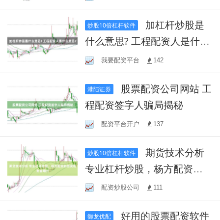
任。
加杠杆炒股是
炒股10倍杠杆软件
什么意思? 工程配资人是什么
意思？
我要配资平台
142
股票配资公司网站 工
港陆证券
程配资签字人骗局揭秘
配资平台开户
137
期货技术分析
炒股10倍杠杆软件
专业杠杆炒股，杨方配资助
您实现财富增长
配资炒股公司
111
好用的股票配资软件
御龙优配