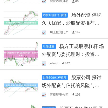
配资炒股排名
88
场外配资 停牌
炒股10倍杠杆软件
久联优配，炒股配资推荐首
选
网上配资门户
142
杨方正规股票杠杆 场
港陆证券
外配资与委托理财：投资你
的未来。
admin
142
股票公司 探讨
炒股10倍杠杆软件
场外配资与信托的风险与机
遇
正规配资公司
195